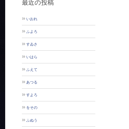
最近の投稿
いおれ
ふよろ
すゐさ
いはら
ふえて
あつる
すよろ
をその
ふぬう