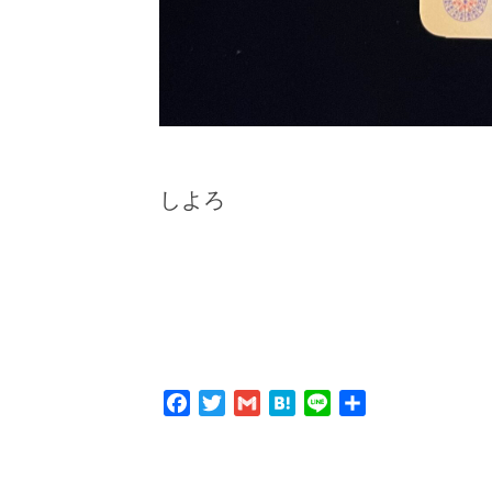
しよろ
Facebook
Twitter
Gmail
Hatena
Line
共
有