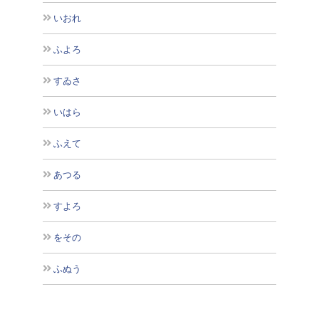
いおれ
ふよろ
すゐさ
いはら
ふえて
あつる
すよろ
をその
ふぬう