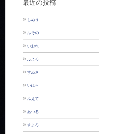
最近の投稿
しぬう
ふその
いおれ
ふよろ
すゐさ
いはら
ふえて
あつる
すよろ