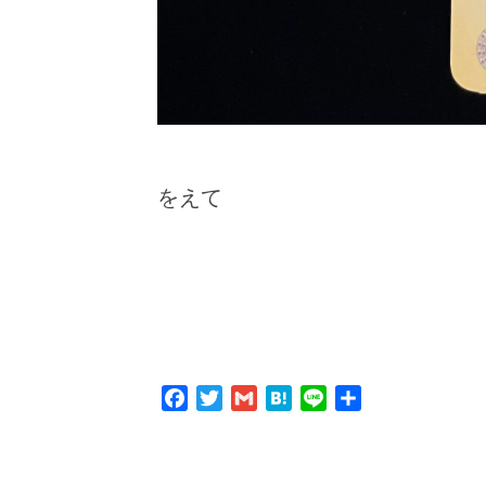
をえて
Facebook
Twitter
Gmail
Hatena
Line
共
有