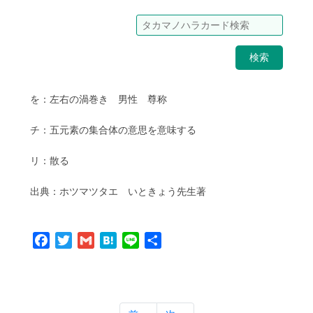
検索
を：左右の渦巻き 男性 尊称
チ：五元素の集合体の意思を意味する
リ：散る
出典：ホツマツタエ いときょう先生著
Facebook
Twitter
Gmail
Hatena
Line
共
有