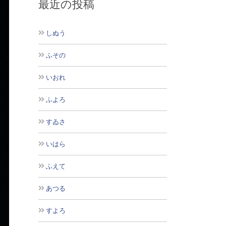
最近の投稿
しぬう
ふその
いおれ
ふよろ
すゐさ
いはら
ふえて
あつる
すよろ