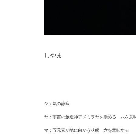
しやま
シ：氣の静寂
ヤ：宇宙の創造神アメミヲヤを崇める 八を意
マ：五元素が地に向かう状態 六を意味する