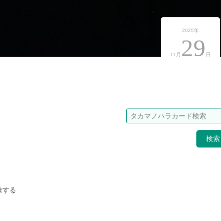
2025年
29
11月
日
検
味する