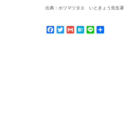
出典：ホツマツタエ いときょう先生著
Facebook
Twitter
Gmail
Hatena
Line
共
有