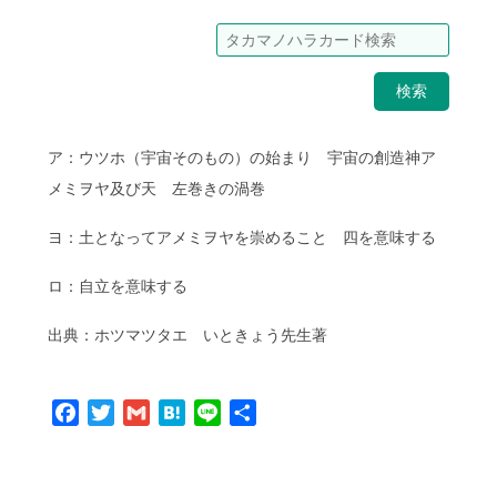
検索
ア：ウツホ（宇宙そのもの）の始まり 宇宙の創造神ア
メミヲヤ及び天 左巻きの渦巻
ヨ：土となってアメミヲヤを崇めること 四を意味する
ロ：自立を意味する
出典：ホツマツタエ いときょう先生著
Facebook
Twitter
Gmail
Hatena
Line
共
有