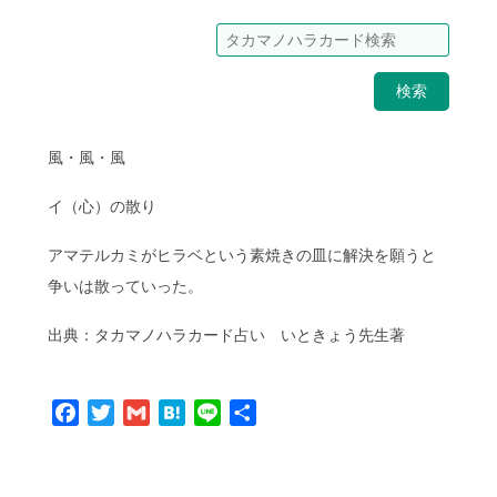
検索
風・風・風
イ（心）の散り
アマテルカミがヒラベという素焼きの皿に解決を願うと
争いは散っていった。
出典：タカマノハラカード占い いときょう先生著
Facebook
Twitter
Gmail
Hatena
Line
共
有