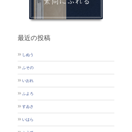
最近の投稿
しぬう
ふその
いおれ
ふよろ
すゐさ
いはら