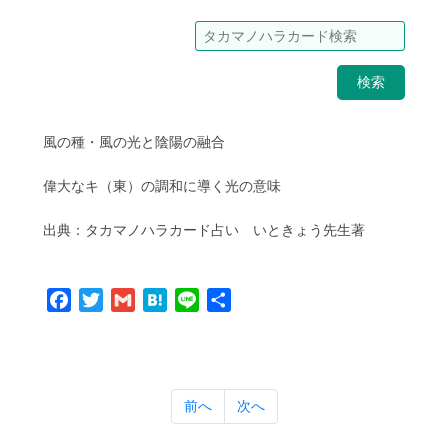
検索
風の種・風の光と陰陽の融合
偉大なキ（東）の調和に導く光の意味
出典：タカマノハラカード占い いときょう先生著
Facebook
Twitter
Gmail
Hatena
Line
共
有
前へ
次へ