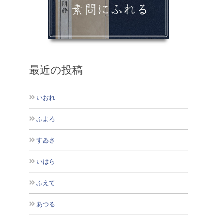
最近の投稿
いおれ
ふよろ
すゐさ
いはら
ふえて
あつる