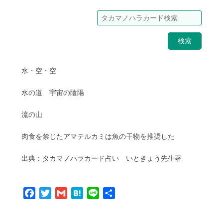
検索
水・空・空
水の道 宇宙の陰陽
流の山
肉食を禁じたアマテルカミは魚の干物を推奨した
出典：タカマノハラカード占い いときょう先生著
Facebook
Twitter
Gmail
Hatena
Line
共
有