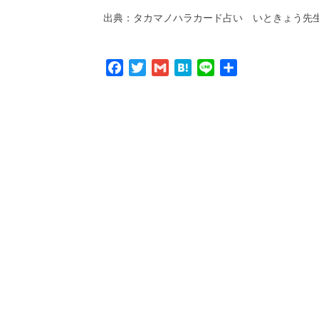
出典：タカマノハラカード占い いときょう先
Facebook
Twitter
Gmail
Hatena
Line
共
有