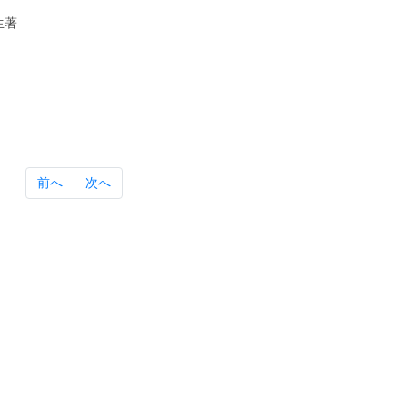
生著
前へ
次へ