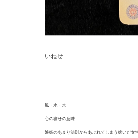
いねせ
風・水・水
心の寝せの意味
嫉妬のあまり法則からあぶれてしまう嫁いだ女