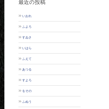
最近の投稿
いおれ
ふよろ
すゐさ
いはら
ふえて
あつる
すよろ
をその
ふぬう