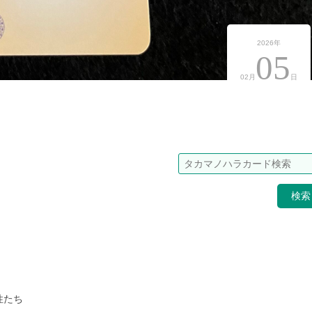
2026年
05
02月
日
検
性たち