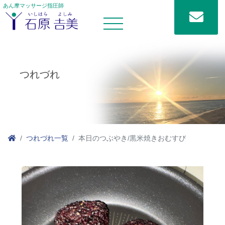
あん摩マッサージ指圧師
つれづれ
つれづれ一覧
本日のつぶやき/黒米焼きおむすび