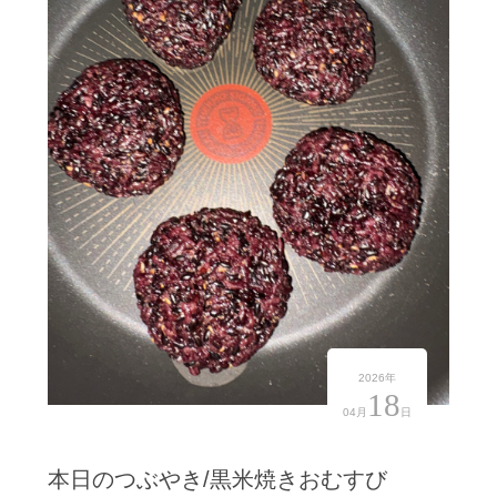
2026年
18
04月
日
本日のつぶやき/黒米焼きおむすび