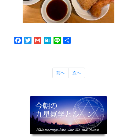
Facebook
Twitter
Gmail
Hatena
Line
共
有
前へ
次へ