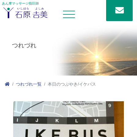
あん摩マッサージ指圧師
つれづれ
つれづれ一覧
本日のつぶやき/イケバス