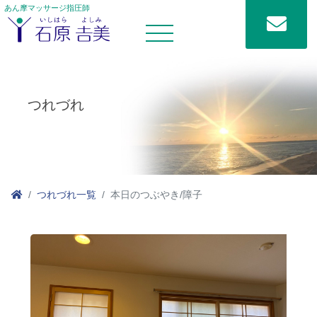
あん摩マッサージ指圧師
つれづれ
つれづれ一覧
本日のつぶやき/障子